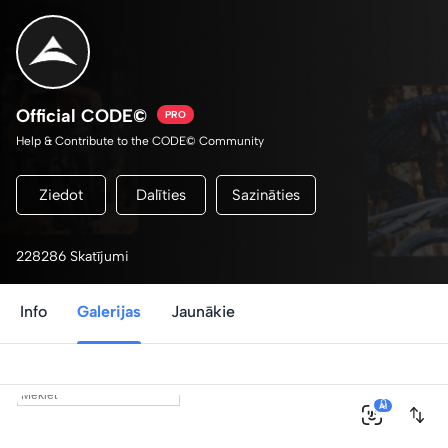
Official CODE©
PRO
Help & Contribute to the CODE© Community
Ziedot
Dalīties
Sazināties
228286 Skatījumi
Info
Galerijas
Jaunākie
0
AI