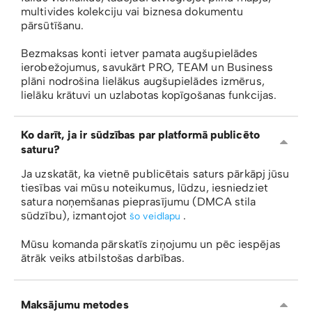
multivides kolekciju vai biznesa dokumentu
pārsūtīšanu.
Bezmaksas konti ietver pamata augšupielādes
ierobežojumus, savukārt PRO, TEAM un Business
plāni nodrošina lielākus augšupielādes izmērus,
lielāku krātuvi un uzlabotas kopīgošanas funkcijas.
Ko darīt, ja ir sūdzības par platformā publicēto
saturu?
Ja uzskatāt, ka vietnē publicētais saturs pārkāpj jūsu
tiesības vai mūsu noteikumus, lūdzu, iesniedziet
satura noņemšanas pieprasījumu (DMCA stila
sūdzību), izmantojot
.
šo veidlapu
Mūsu komanda pārskatīs ziņojumu un pēc iespējas
ātrāk veiks atbilstošas ​​darbības.
Maksājumu metodes