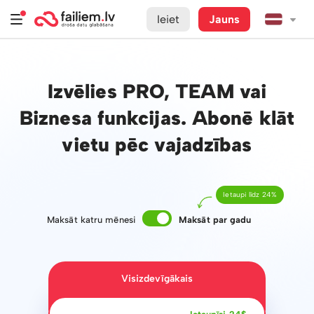
Ieiet
Jauns
Izvēlies PRO, TEAM vai
Biznesa funkcijas. Abonē klāt
vietu pēc vajadzības
Ietaupi līdz 24%
Maksāt katru mēnesi
Maksāt par gadu
Visizdevīgākais