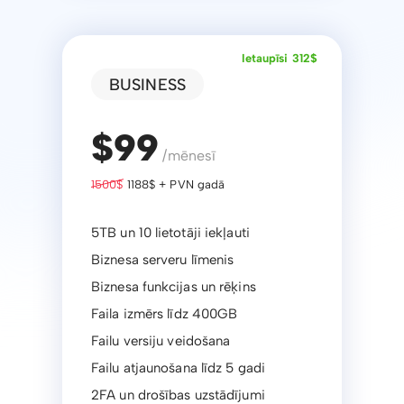
Ietaupīsi 312$
BUSINESS
$99
/mēnesī
1500$
1188$ + PVN gadā
5TB un 10 lietotāji iekļauti
Biznesa serveru līmenis
Biznesa funkcijas un rēķins
Faila izmērs līdz 400GB
Failu versiju veidošana
Failu atjaunošana līdz 5 gadi
2FA un drošības uzstādījumi