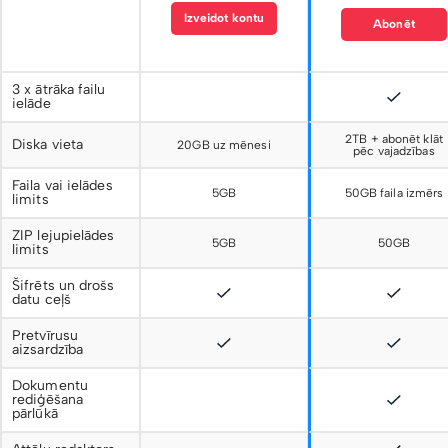
Izveidot kontu
Abonēt
3 x ātrāka failu
ielāde
2TB + abonēt klāt
Diska vieta
20GB uz mēnesi
pēc vajadzības
Faila vai ielādes
5GB
50GB faila izmērs
limits
ZIP lejupielādes
5GB
50GB
limits
Šifrēts un drošs
datu ceļš
Pretvīrusu
aizsardzība
Dokumentu
rediģēšana
pārlūkā