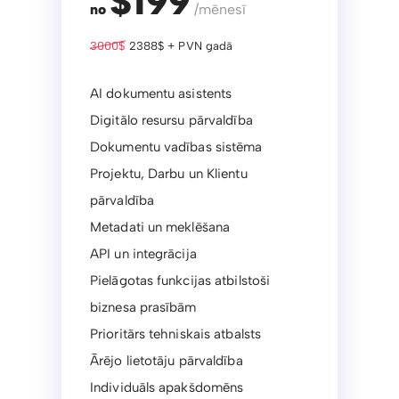
$199
no
/mēnesī
3000$
2388$ + PVN gadā
AI dokumentu asistents
Digitālo resursu pārvaldība
Dokumentu vadības sistēma
Projektu, Darbu un Klientu
pārvaldība
Metadati un meklēšana
API un integrācija
Pielāgotas funkcijas atbilstoši
biznesa prasībām
Prioritārs tehniskais atbalsts
Ārējo lietotāju pārvaldība
Individuāls apakšdomēns