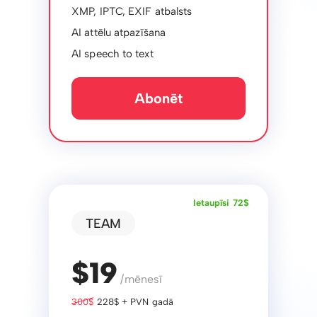
XMP, IPTC, EXIF ​​atbalsts
AI attēlu atpazīšana
AI speech to text
Abonēt
Ietaupīsi 72$
TEAM
$19
/mēnesī
300$
228$ + PVN gadā