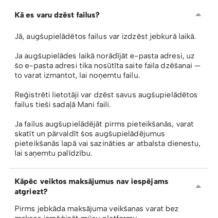
Kā es varu dzēst failus?
Jā, augšupielādētos failus var izdzēst jebkurā laikā.
Ja augšupielādes laikā norādījāt e-pasta adresi, uz
šo e-pasta adresi tika nosūtīta saite faila dzēšanai —
to varat izmantot, lai noņemtu failu.
Reģistrēti lietotāji var dzēst savus augšupielādētos
failus tieši sadaļā Mani faili.
Ja failus augšupielādējāt pirms pieteikšanās, varat
skatīt un pārvaldīt šos augšupielādējumus
pieteikšanās lapā vai sazināties ar atbalsta dienestu,
lai saņemtu palīdzību.
Kāpēc veiktos maksājumus nav iespējams
atgriezt?
Pirms jebkāda maksājuma veikšanas varat bez