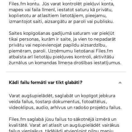
Files.fm kontu. Jūs varat kontrolēt piekļuvi konta,
mapes vai faila līmenī, iestatot saturu kā privātu,
koplietotu ar atlasītiem lietotājiem, pieejamu,
izmantojot saiti, aizsargātu ar paroli vai publisku.
Saites kopīgošanas gadījumā saturam var piekļūt
tikai personas, kurām ir saite, ja vien to nepadarāt
privātu vai nepievienojat papildu aizsardzību,
piemēram, paroli. Uzņēmumu lietošanai Files.fm
atbalsta arī lietotāju piekļuves kontroli, aktivitāšu
žurnālus un komandas līmeņa drošības iestatījumus.
Kādi failu formāti var tikt glabāti?
Varat augšupielādēt, saglabāt un kopīgot jebkura
veida failus, tostarp dokumentus, fotoattēlus,
videoklipus, audio, arhīvus un radošo projektu failus.
Files.fm saglabā jūsu failus to sākotnējā izmērā un
kvalitātē. Varat arī atlasīt un augšupielādēt vairākus
failus vienlaikus, tādējādi atvieglojot pilnu mapju,