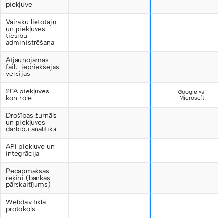
piekļuve
Vairāku lietotāju
un piekļuves
tiesību
administrēšana
Atjaunojamas
failu iepriekšējās
versijas
2FA piekļuves
Google vai
kontrole
Microsoft
Drošības žurnāls
un piekļuves
darbību analītika
API piekluve un
integrācija
Pēcapmaksas
rēķini (bankas
pārskaitījums)
Webdav tīkla
protokols