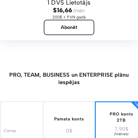
1 DVS Lietotājs
$16,66
/mēn
200$ + PVN gadā
Abonēt
PRO, TEAM, BUSINESS un ENTERPRISE plānu
iespējas
TOP
PRO konts
Pamata konts
2TB
7,90$
0$
Cenas
/mēnesī