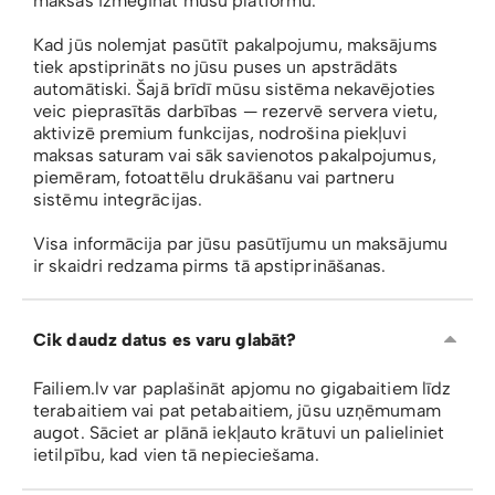
maksas izmēģināt mūsu platformu.
Kad jūs nolemjat pasūtīt pakalpojumu, maksājums
tiek apstiprināts no jūsu puses un apstrādāts
automātiski. Šajā brīdī mūsu sistēma nekavējoties
veic pieprasītās darbības — rezervē servera vietu,
aktivizē premium funkcijas, nodrošina piekļuvi
maksas saturam vai sāk savienotos pakalpojumus,
piemēram, fotoattēlu drukāšanu vai partneru
sistēmu integrācijas.
Visa informācija par jūsu pasūtījumu un maksājumu
ir skaidri redzama pirms tā apstiprināšanas.
Cik daudz datus es varu glabāt?
Failiem.lv var paplašināt apjomu no gigabaitiem līdz
terabaitiem vai pat petabaitiem, jūsu uzņēmumam
augot. Sāciet ar plānā iekļauto krātuvi un palieliniet
ietilpību, kad vien tā nepieciešama.