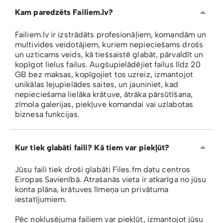
Kam paredzēts Failiem.lv?
Failiem.lv ir izstrādāts profesionāļiem, komandām un
multivides veidotājiem, kuriem nepieciešams drošs
un uzticams veids, kā tiešsaistē glabāt, pārvaldīt un
kopīgot lielus failus. Augšupielādējiet failus līdz 20
GB bez maksas, kopīgojiet tos uzreiz, izmantojot
unikālas lejupielādes saites, un jauniniet, kad
nepieciešama lielāka krātuve, ātrāka pārsūtīšana,
zīmola galerijas, piekļuve komandai vai uzlabotas
biznesa funkcijas.
Kur tiek glabāti faili? Kā tiem var piekļūt?
Jūsu faili tiek droši glabāti Files.fm datu centros
Eiropas Savienībā. Atrašanās vieta ir atkarīga no jūsu
konta plāna, krātuves līmeņa un privātuma
iestatījumiem.
Pēc noklusējuma failiem var piekļūt, izmantojot jūsu