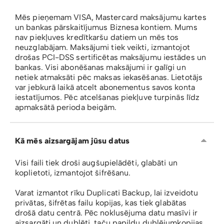
Mēs pieņemam VISA, Mastercard maksājumu kartes
un bankas pārskaitījumus Biznesa kontiem. Mums
nav piekļuves kredītkaršu datiem un mēs tos
neuzglabājam. Maksājumi tiek veikti, izmantojot
drošas PCI-DSS sertificētas maksājumu iestādes un
bankas. Visi abonēšanas maksājumi ir galīgi un
netiek atmaksāti pēc maksas iekasēšanas. Lietotājs
var jebkurā laikā atcelt abonementus savos konta
iestatījumos. Pēc atcelšanas piekļuve turpinās līdz
apmaksātā perioda beigām.
Kā mēs aizsargājam jūsu datus
Visi faili tiek droši augšupielādēti, glabāti un
koplietoti, izmantojot šifrēšanu.
Varat izmantot rīku Duplicati Backup, lai izveidotu
privātas, šifrētas failu kopijas, kas tiek glabātas
drošā datu centrā. Pēc noklusējuma datu masīvi ir
aizsargāti un dublēti, taču papildu dublējumkopijas