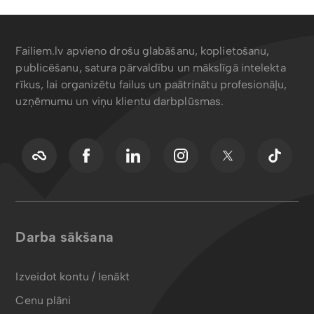
Failiem.lv apvieno drošu glabāšanu, koplietošanu,
publicēšanu, satura pārvaldību un mākslīgā intelekta
rīkus, lai organizētu failus un paātrinātu profesionāļu,
uzņēmumu un viņu klientu darbplūsmas.
Darba sākšana
Izveidot kontu / Ienākt
Cenu plāni