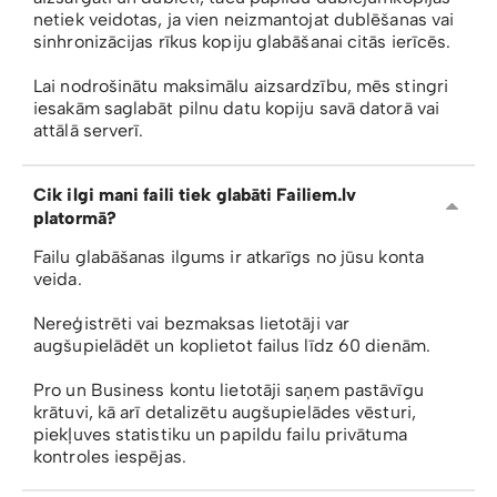
netiek veidotas, ja vien neizmantojat dublēšanas vai
sinhronizācijas rīkus kopiju glabāšanai citās ierīcēs.
Lai nodrošinātu maksimālu aizsardzību, mēs stingri
iesakām saglabāt pilnu datu kopiju savā datorā vai
attālā serverī.
Cik ilgi mani faili tiek glabāti Failiem.lv
platormā?
Failu glabāšanas ilgums ir atkarīgs no jūsu konta
veida.
Nereģistrēti vai bezmaksas lietotāji var
augšupielādēt un koplietot failus līdz 60 dienām.
Pro un Business kontu lietotāji saņem pastāvīgu
krātuvi, kā arī detalizētu augšupielādes vēsturi,
piekļuves statistiku un papildu failu privātuma
kontroles iespējas.