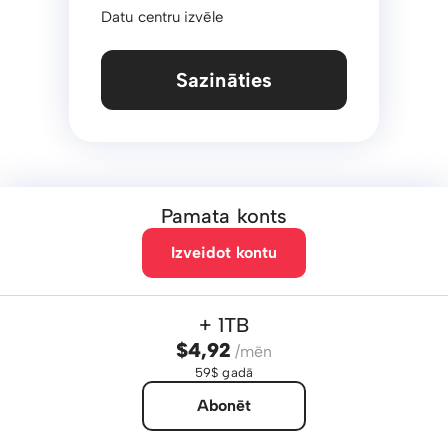
Datu centru izvēle
Sazināties
Pamata konts
Izveidot kontu
+ 1TB
$4,92
/mēn
59$ gadā
Abonēt