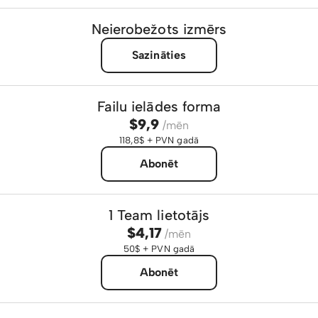
Neierobežots izmērs
Sazināties
Failu ielādes forma
$9,9
/mēn
118,8$ + PVN gadā
Abonēt
1 Team lietotājs
$4,17
/mēn
50$ + PVN gadā
Abonēt