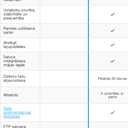
Uzlabota izturība,
stabilitāte un
pieejamība
Paroles uzlikšana
saitei
Atslēgt
lejupielādes
Satura
integrēšana
mājas lapās
Dzēsto failu
Pēdējās 30 dienas
atjaunošana
4. prioritāte, e-
Atbalsts
pasts
Failu
sinhronizācijas
lietotnes
FTP servera