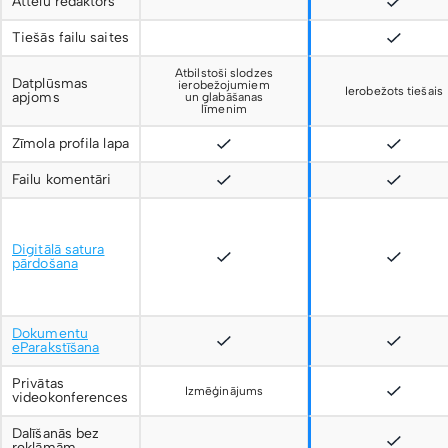
Attēlu redaktors
Tiešās failu saites
Atbilstoši slodzes
Datplūsmas
ierobežojumiem
Ierobežots tiešais
apjoms
un glabāšanas
līmenim
Zīmola profila lapa
Failu komentāri
Digitālā satura
pārdošana
Dokumentu
eParakstīšana
Privātas
Izmēģinājums
videokonferences
Dalīšanās bez
reklāmām