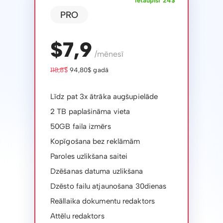
Ietaupīsi 24$
PRO
$7,9
/mēnesī
118,8$
94,80$ gadā
Līdz pat 3x ātrāka augšupielāde
2 TB paplašināma vieta
50GB faila izmērs
Kopīgošana bez reklāmām
Paroles uzlikšana saitei
Dzēšanas datuma uzlikšana
Dzēsto failu atjaunošana 30dienas
Reāllaika dokumentu redaktors
Attēlu redaktors