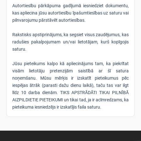
Autortiesību pārkāpuma gadījumā iesniedziet dokumentu,
kas apliecina jūsu autortiesību īpašumtiesības uz saturu vai
pilnvarojumu pārstāvēt autortiesības.
Rakstisks apstiprinājums, ka segsiet visus zaudējumus, kas
radušies pakalpojumam un/vai lietotājam, kurš kopīgojis
saturu.
Jūsu pieteikums kalpo kā apliecinājums tam, ka piekrītat
visām lietotāju pretenzijām saistībā ar šī satura
noņemšanu. Mūsu mērķis ir izskatīt pieteikumus pēc
iespējas ātrāk (parasti dažu dienu laikā), taču tas var ilgt
līdz 10 darba dienām. TIKS APSTRĀDĀTI TIKAI PILNĪBĀ
AIZPILDIETIE PIETEIKUMI un tikai tad, ja ir acīmredzams, ka
pieteikuma iesniedzējs ir izskatījis faila saturu.