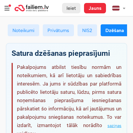
Ieiet
Jauns
Noteikumi
Privātums
NIS2
Dzēšana
Satura dzēšanas pieprasījumi
Pakalpojums atbilst tiesību normām un
noteikumiem, kā arī lietotāju un sabiedrības
interesēm. Ja jums ir sūdzības par platformā
publicēto lietotāju saturu, lūdzu, pirms satura
noņemšanas pieprasījuma iesniegšanas
pārskatiet šo informāciju, kā arī jautājumus un
pakalpojumu sniegšanas noteikumus. To var
izdarīt, izmantojot tālāk norādīto
saziņas