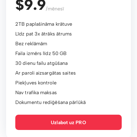
$9.9
/mēnesī
2TB paplašināma krātuve
Līdz pat 3x ātrāks ātrums
Bez reklāmām
Faila izmērs līdz 50 GB
30 dienu failu atgūšana
Ar paroli aizsargātas saites
Piekļuves kontrole
Nav trafika maksas
Dokumentu rediģēšana pārlūkā
Uzlabot uz PRO