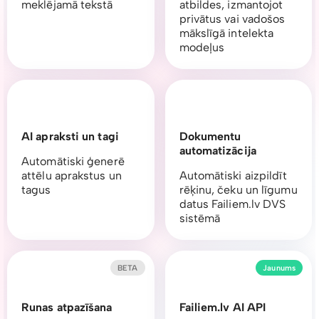
meklējamā tekstā
atbildes, izmantojot
privātus vai vadošos
mākslīgā intelekta
modeļus
AI apraksti un tagi
Dokumentu
automatizācija
Automātiski ģenerē
attēlu aprakstus un
Automātiski aizpildīt
tagus
rēķinu, čeku un līgumu
datus Failiem.lv DVS
sistēmā
BETA
Jaunums
Runas atpazīšana
Failiem.lv AI API