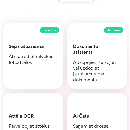
Jaunums
Jaunums
Sejas atpazīšana
Dokumentu
asistents
Ātri atrodiet cilvēkus
fotoattēlos
Apkopojiet, tulkojiet
vai uzdodiet
jautājumus par
dokumentu
Attēlu OCR
AI Čats
Pārveidojiet attēlus
Saņemiet drošas