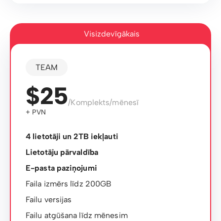
Visizdevīgākais
TEAM
$25
/Komplekts/mēnesī
+ PVN
4 lietotāji un 2TB iekļauti
Lietotāju pārvaldība
E-pasta paziņojumi
Faila izmērs līdz 200GB
Failu versijas
Failu atgūšana līdz mēnesim