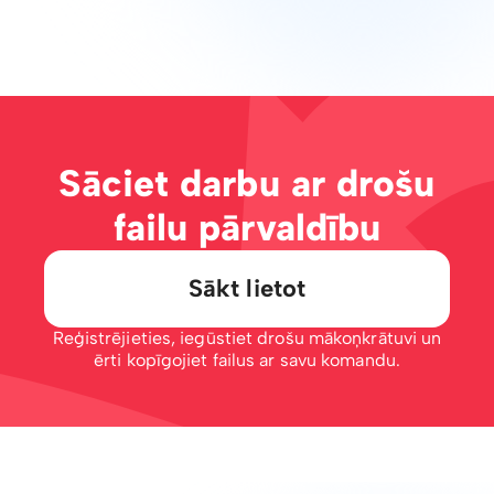
Sāciet darbu ar drošu
failu pārvaldību
Sākt lietot
Reģistrējieties, iegūstiet drošu mākoņkrātuvi un
ērti kopīgojiet failus ar savu komandu.