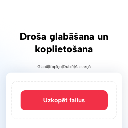
Droša glabāšana un
koplietošana
Glabā
|
Kopīgo
|
Dublē
|
Aizsargā
Uzkopēt failus