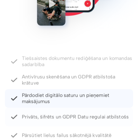
Antivīrusu skenēšana un GDPR atbilstoša
krātuve
Pārdodiet digitālo saturu un pieņemiet
maksājumus
Privāts, šifrēts un GDPR Datu regulai atbilstošs
Pārsūtiet lielus failus sākotnējā kvalitātē
Paroles aizsargātas saites un derīguma termiņa