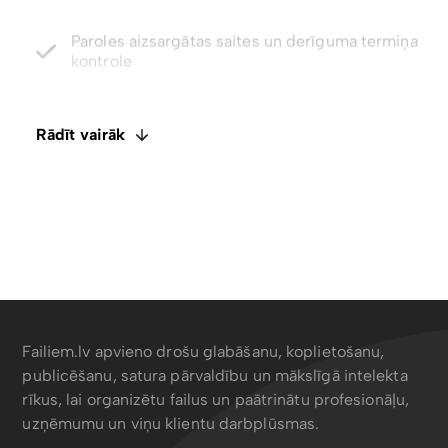
kontrole
Atjaunojiet izdzēstos failus un failu versijas līdz
pat 5 gadiem
Integrēts E-paraksts. Komentāri un failu
ietagošana
Rādīt vairāk
Atspējot lejupielādes ar tikai skatīšanas piekļuvi
Failiem.lv apvieno drošu glabāšanu, koplietošanu,
publicēšanu, satura pārvaldību un mākslīgā intelekta
rīkus, lai organizētu failus un paātrinātu profesionāļu,
uzņēmumu un viņu klientu darbplūsmas.