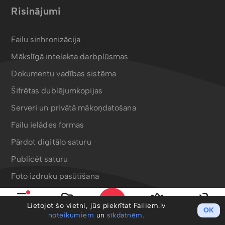
Risinājumi
Failu sinhronizācija
Mākslīgā intelekta darbplūsmas
Dokumentu vadības sistēma
Šifrētas dublējumkopijas
Serveri un privātā mākoņdatošana
Failu ielādes formas
Pārdot digitālo saturu
Publicēt saturu
Foto izdruku pasūtīšana
Bergafoto drukas produkti
Lietojot šo vietni, jūs piekrītat Failiem.lv
OK
Izvēlne
Mani faili
PRO
Ieiet
noteikumiem
un
sīkdatnēm.