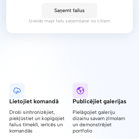
Saņemt failus
Izveido mapi failu saņemšanai no citiem
Lietojiet komandā
Publicējiet galerijas
Droši sinhronizējiet,
Pielāgojiet galeriju
piekļūstiet un kopīgojiet
dizainu savam zīmolam
failus tīmeklī, ierīcēs un
un demonstrējiet
komandās
portfolio